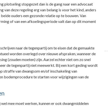
 plotseling stopgezet dan is de gang naar een advocaat
ng van deze regeling erg van belang is voor het kind, anders
 beide ouders een gezonde relatie op te bouwen. Van
rming of van een afkoelingsperiode valt dan op dit moment
 schrijven naar de tegenpartij om te eisen dat de gemaakte
ntueel worden overlegd over nieuwe afspraken, wanneer de
ing (zouden moeten) zijn. Aarzel echter niet om zo snel
eer de tegenpartij niet meewerkt. Bij een kort geding wordt
op straffe van dwangsom en/of inschakeling van
 een bodemprocedure te starten voor wijzigingen van de
en
f zij wel mee moet werken, kunnen er ook dwangmiddelen