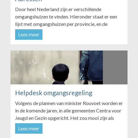
Door heel Nederland zijn er verschillende
omgangshuizen te vinden. Hieronder staat er een
lijst met omgangshuizen per provincie, en de
benodigde informatie en contactgegevens van
Lees meer
deze omgangshuizen. Omgangscentrum Drenthe
Locaties: Assen, Emmen, Hoogeveen Telefoon:
0592 - 367 987 E-mail: aanmelding@yorneo.nl
Overi...
Helpdesk omgangsregeling
Volgens de plannen van minister Rouvoet worden er
in de komende jaren, in alle gemeenten Centra voor
Jeugd en Gezin opgericht. Het zou mooi zijn als
daar ook een informatie en adviespunt komt voor
Lees meer
omgangszaken. Zo is er dus een soort...