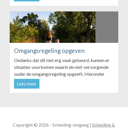
ouder voor nodig. Wanneer het een "een-hoofdig
gezag" betreft, dan mag de gezagsouder de
kinderen normaal gesproken wel gewoon
meenemen naar het buitenland. Hier zijn dan wel e...
Omgangsregeling opgeven
Ondanks dat dit niet erg vaak gebeurd, kunnen er
situaties voorkomen waarin de niet-verzorgende
ouder de omgangsregeling opgeeft. Hieronder
staan enkele mogelijke redenen hiervoor
Lees meer
omgesomd. Niet alle redenen zijn overigens vanuit
het oogpunt van de niet-verzorgende ouder.
Waarom geven niet-verzorgen...
Copyright © 2026 - Scheiding-omgang |
Scheiding &