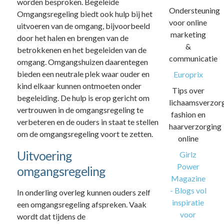
worden besproken. Begeleide
Ondersteuning
Omgangsregeling biedt ook hulp bij het
voor online
uitvoeren van de omgang, bijvoorbeeld
marketing
door het halen en brengen van de
&
betrokkenen en het begeleiden van de
communicatie
omgang. Omgangshuizen daarentegen
bieden een neutrale plek waar ouder en
Europrix
kind elkaar kunnen ontmoeten onder
Tips over
begeleiding. De hulp is erop gericht om
lichaamsverzorg
vertrouwen in de omgangsregeling te
fashion en
verbeteren en de ouders in staat te stellen
haarverzorging
om de omgangsregeling voort te zetten.
online
Uitvoering
Girlz
Power
omgangsregeling
Magazine
- Blogs vol
In onderling overleg kunnen ouders zelf
inspiratie
een omgangsregeling afspreken. Vaak
voor
wordt dat tijdens de