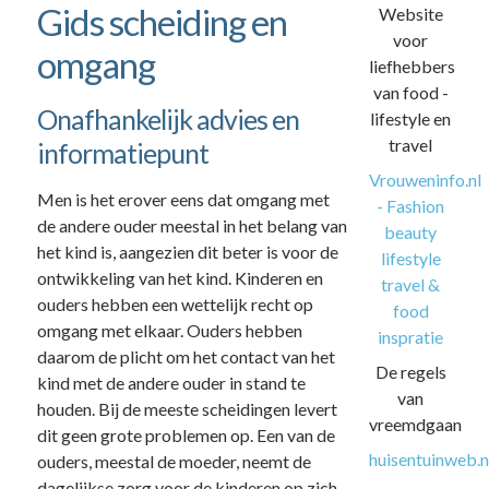
Gids scheiding en
Website
voor
omgang
liefhebbers
van food -
Onafhankelijk advies en
lifestyle en
travel
informatiepunt
Vrouweninfo.nl
Men is het erover eens dat omgang met
- Fashion
de andere ouder meestal in het belang van
beauty
het kind is, aangezien dit beter is voor de
lifestyle
ontwikkeling van het kind. Kinderen en
travel &
ouders hebben een wettelijk recht op
food
omgang met elkaar. Ouders hebben
inspratie
daarom de plicht om het contact van het
De regels
kind met de andere ouder in stand te
van
houden. Bij de meeste scheidingen levert
vreemdgaan
dit geen grote problemen op. Een van de
huisentuinweb.n
ouders, meestal de moeder, neemt de
dagelijkse zorg voor de kinderen op zich