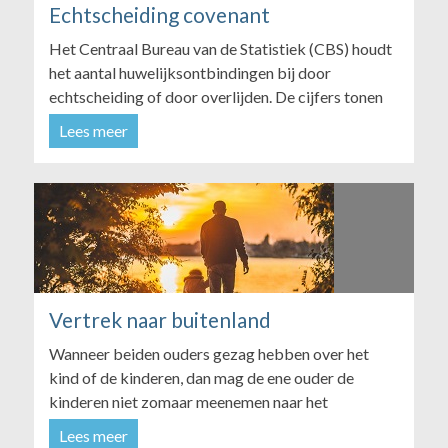
Echtscheiding covenant
Het Centraal Bureau van de Statistiek (CBS) houdt
het aantal huwelijksontbindingen bij door
echtscheiding of door overlijden. De cijfers tonen
een beeld van 1950 tot het jaar 2012. In 2012
Lees meer
waren er ruim 33.000 echtscheidingen; dat is
verhoudings...
Vertrek naar buitenland
Wanneer beiden ouders gezag hebben over het
kind of de kinderen, dan mag de ene ouder de
kinderen niet zomaar meenemen naar het
buitenland. Daar is toestemming van de andere
Lees meer